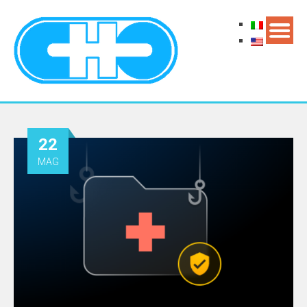
22
MAG