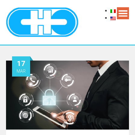
17
MAR