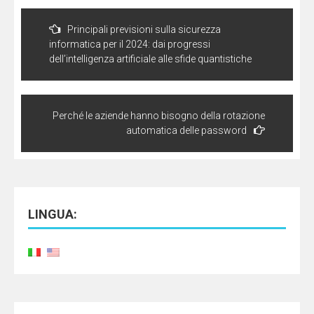
Navigazione
articoli
Principali previsioni sulla sicurezza
informatica per il 2024: dai progressi
dell’intelligenza artificiale alle sfide quantistiche
Perché le aziende hanno bisogno della rotazione
automatica delle password
LINGUA: