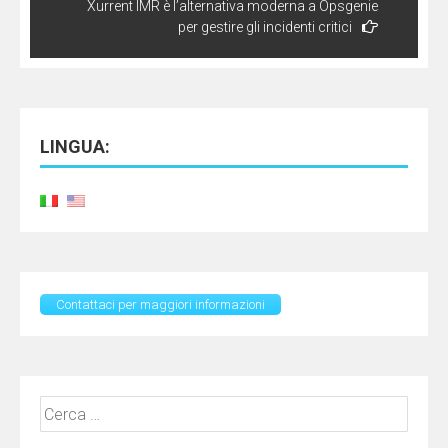
Xurrent IMR è l’alternativa moderna a Opsgenie
per gestire gli incidenti critici
LINGUA:
Contattaci per maggiori informazioni
Ricerca
per: