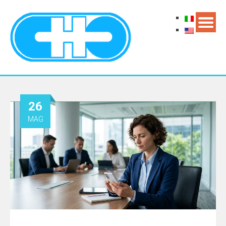
26
MAG