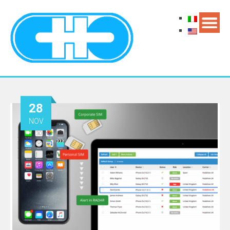
28
NOV