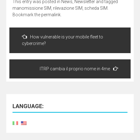
This entry was posted in
News
,
Newsletter
and tagged
manomissione SIM
,
rilevazione SIM
,
scheda SIM
.
Bookmark the
permalink
.
Post
navigation
How vulnerable is your mobile fleet to
cybercrime?
ITRP cambia il proprio nome in 4me
LANGUAGE: