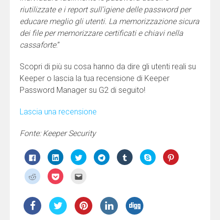
riutilizzate e i report sull’igiene delle password per
educare meglio gli utenti. La memorizzazione sicura
dei file per memorizzare certificati e chiavi nella
cassaforte
.”
Scopri di più su cosa hanno da dire gli utenti reali su
Keeper o lascia la tua recensione di Keeper
Password Manager su G2 di seguito!
Lascia una recensione
Fonte: Keeper Security
Fai
Fai
Fai
Fai
Fai
Clicca
Fai
clic
clic
clic
clic
clic
per
clic
per
qui
qui
per
qui
condividere
qui
condividere
per
per
condividere
per
su
per
Fai
Fai
Fai
su
condividere
condividere
su
condividere
Skype
condividere
clic
clic
clic
Facebook
su
su
Telegram
su
(Si
su
qui
qui
qui
(Si
LinkedIn
Twitter
(Si
Tumblr
apre
Pinterest
per
per
per
apre
(Si
(Si
apre
(Si
in
(Si
condividere
condividere
inviare
in
apre
apre
in
apre
una
apre
su
su
l'articolo
una
in
in
una
in
nuova
in
Reddit
Pocket
via
nuova
una
una
nuova
una
finestra)
una
(Si
(Si
mail