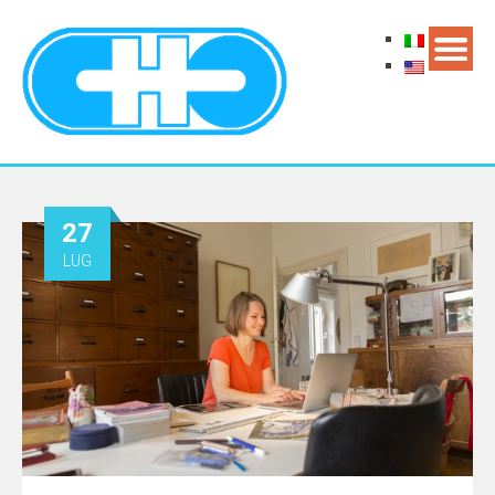
27
LUG