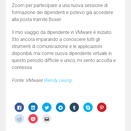
Zoom per partecipare a una nuova sessione di
formazione dei dipendenti e potevo già accedere
alla posta tramite Boxer.
Il mio viaggio da dipendente in VMware è iniziato.
Sto ancora imparando a conoscere tutti gli
strumenti di comunicazione e le applicazioni
disponibili, ma come nuova dipendente virtuale in
questo periodo difficile e unico, mi sento accolta e
connessa.
Fonte: VMware
Wendy Leung
Fai
Fai
Fai
Fai
Fai
Clicca
Fai
clic
clic
clic
clic
clic
per
clic
per
qui
qui
per
qui
condividere
qui
condividere
per
per
condividere
per
su
per
Fai
Fai
Fai
su
condividere
condividere
su
condividere
Skype
condividere
clic
clic
clic
Facebook
su
su
Telegram
su
(Si
su
qui
qui
qui
(Si
LinkedIn
Twitter
(Si
Tumblr
apre
Pinterest
per
per
per
apre
(Si
(Si
apre
(Si
in
(Si