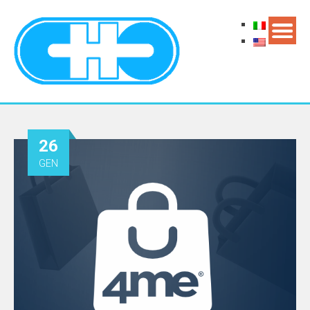
26
GEN