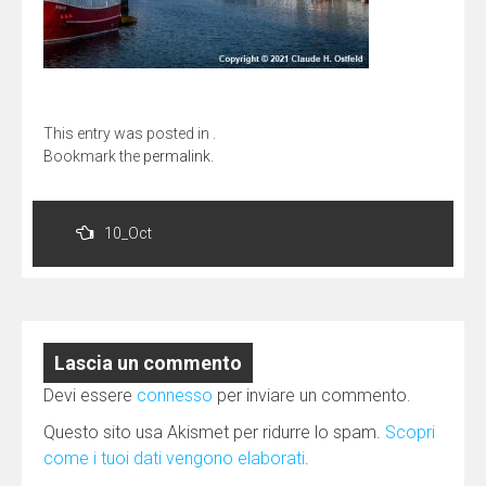
This entry was posted in .
Bookmark the
permalink
.
Navigazione
articoli
10_Oct
Lascia un commento
Devi essere
connesso
per inviare un commento.
Questo sito usa Akismet per ridurre lo spam.
Scopri
come i tuoi dati vengono elaborati
.