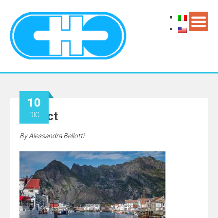
10
10_Oct
DIC
By
Alessandra Bellotti