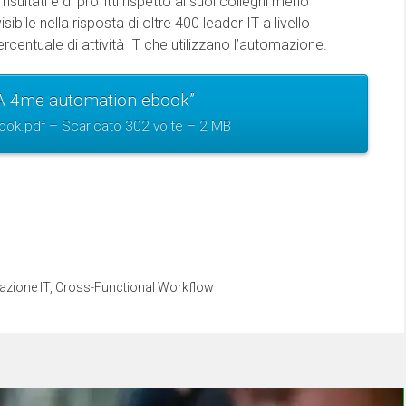
 risultati e di profitti rispetto ai suoi colleghi meno
bile nella risposta di oltre 400 leader IT a livello
centuale di attività IT che utilizzano l’automazione.
 4me automation ebook”
ok.pdf – Scaricato 302 volte – 2 MB
zione IT
,
Cross-Functional Workflow