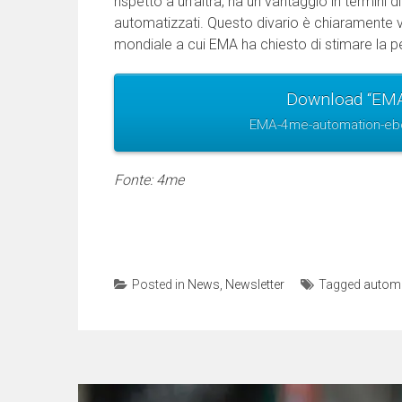
rispetto a un’altra, ha un vantaggio in termini di
automatizzati. Questo divario è chiaramente visi
mondiale a cui EMA ha chiesto di stimare la per
Download “EMA
EMA-4me-automation-ebo
Fonte: 4me
Posted in
News
,
Newsletter
Tagged
automa