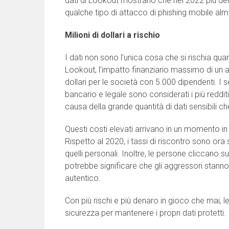
dati di Lookout mostrano che nel 2022 più del
qualche tipo di attacco di phishing mobile alm
Milioni di dollari a rischio
I dati non sono l’unica cosa che si rischia qua
Lookout, l’impatto finanziario massimo di un att
dollari per le società con 5.000 dipendenti. I
bancario e legale sono considerati i più reddit
causa della grande quantità di dati sensibili 
Questi costi elevati arrivano in un momento in c
Rispetto al 2020, i tassi di riscontro sono ora 
quelli personali. Inoltre, le persone cliccano su
potrebbe significare che gli aggressori stann
autentico.
Con più rischi e più denaro in gioco che mai, 
sicurezza per mantenere i propri dati protetti.