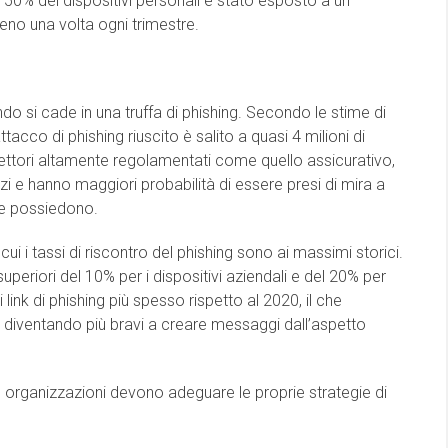
 50% dei dispositivi personali è stato esposto a un
eno una volta ogni trimestre.
ndo si cade in una truffa di phishing. Secondo le stime di
acco di phishing riuscito è salito a quasi 4 milioni di
 settori altamente regolamentati come quello assicurativo,
izi e hanno maggiori probabilità di essere presi di mira a
che possiedono.
ui i tassi di riscontro del phishing sono ai massimi storici.
superiori del 10% per i dispositivi aziendali e del 20% per
i link di phishing più spesso rispetto al 2020, il che
o diventando più bravi a creare messaggi dall’aspetto
le organizzazioni devono adeguare le proprie strategie di