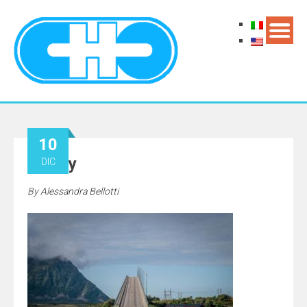
10
7_July
DIC
By
Alessandra Bellotti