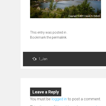
This entry was posted in .
Bookmark the
permalink
.
Post
1_Jan
navigation
Leave a Reply
You must be
logged in
to post a comment.