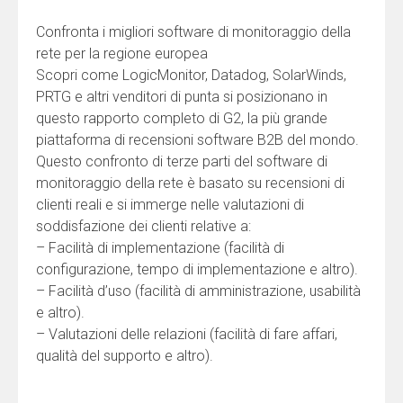
annual increases in data breaches and ransomware
Confronta i migliori software di monitoraggio della
attacks. With Lookout SWG, organizations can
rete per la regione europea
protect data by preventing access to malicious
Scopri come LogicMonitor, Datadog, SolarWinds,
websites and content, protecting users from online
PRTG e altri venditori di punta si posizionano in
cyberattacks. It provides full-strength threat
questo rapporto completo di G2, la più grande
protection with detailed insights into apps, users,
piattaforma di recensioni software B2B del mondo.
threats and events, giving IT teams consistent
Questo confronto di terze parti del software di
awareness of potential harm. Remote Browser
monitoraggio della rete è basato su recensioni di
Isolation (RBI) contains web browsing activity inside
clienti reali e si immerge nelle valutazioni di
an isolated cloud environment to protect users from
soddisfazione dei clienti relative a:
malware or malicious code that may be hidden on a
– Facilità di implementazione (facilità di
website.
configurazione, tempo di implementazione e altro).
– Facilità d’uso (facilità di amministrazione, usabilità
Lookout SWG protects users in real time against
e altro).
malware and advanced persistent threats in
– Valutazioni delle relazioni (facilità di fare affari,
dynamic web content. It provides safe web
qualità del supporto e altro).
browsing to prevent users from visiting
compromised websites.