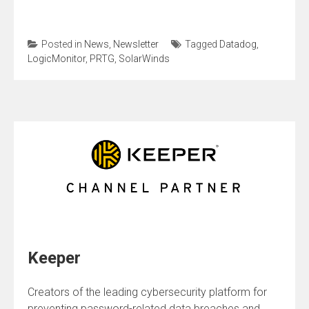
Posted in
News
,
Newsletter
Tagged
Datadog
,
LogicMonitor
,
PRTG
,
SolarWinds
Keeper
Creators of the leading cybersecurity platform for
preventing password-related data breaches and