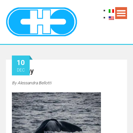
10
5_May
DEC
By
Alessandra Bellotti