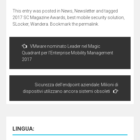
una
una
amico
nuova
nuova
(Si
finestra)
finestra)
apre
This entry was posted in
News
,
Newsletter
and tagged
in
una
2017 SC Magazine Awards
,
best mobile security solution
,
nuova
finestra)
SLocker
,
Wandera
. Bookmark the
permalink
.
Navigazione
articoli
VMware nominato Leader nel Magic
Quadrant per l’Enterprise Mobility Management
2017
Sicurezza dell’endpoint aziendale: Milioni di
dispositivi utilizzano ancora sistemi obsoleti
LINGUA: