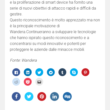
e la proliferazione di smart device ha fornito una
serie di nuovi obiettivi di attacco rapidi e difficili da
gestire.
Questo riconoscimento è molto apprezzato ma non
è la principale motivazione di
Wandera.Continueranno a sviluppare le tecnologie
che hanno ispirato questo riconoscimento e a
concentrarsi su modi innovativi e potenti per
proteggere le aziende dalle minacce mobili.
Fonte: Wandera
Fai
Fai
Fai
Fai
Fai
Clicca
Fai
clic
clic
clic
clic
clic
per
clic
per
qui
qui
per
qui
condividere
qui
condividere
per
per
condividere
per
su
per
Fai
Fai
Fai
su
condividere
condividere
su
condividere
Skype
condividere
clic
clic
clic
Facebook
su
su
Telegram
su
(Si
su
qui
qui
qui
(Si
LinkedIn
Twitter
(Si
Tumblr
apre
Pinterest
per
per
per
apre
(Si
(Si
apre
(Si
in
(Si
condividere
condividere
inviare
in
apre
apre
in
apre
una
apre
su
su
l'articolo
una
in
in
una
in
nuova
in
Reddit
Pocket
via
nuova
una
una
nuova
una
finestra)
una
(Si
(Si
mail
finestra)
nuova
nuova
finestra)
nuova
nuova
apre
apre
ad
finestra)
finestra)
finestra)
finestra)
in
in
un