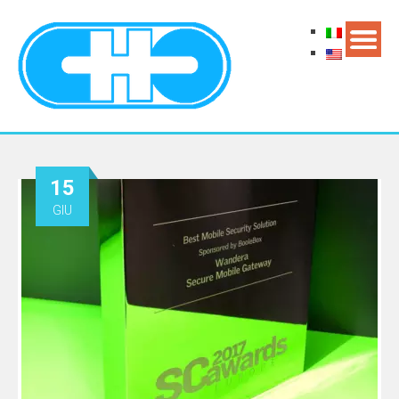
15
GIU