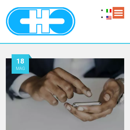
18
MAG