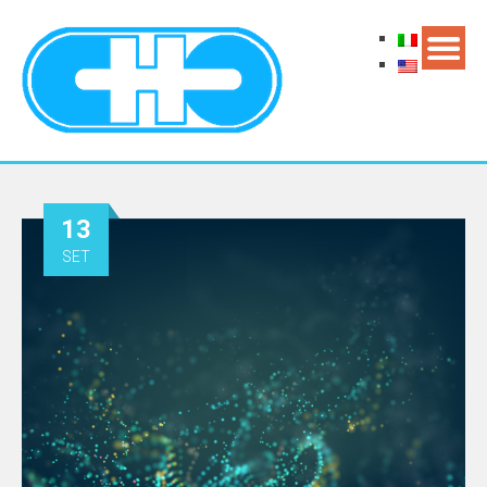
13
SET