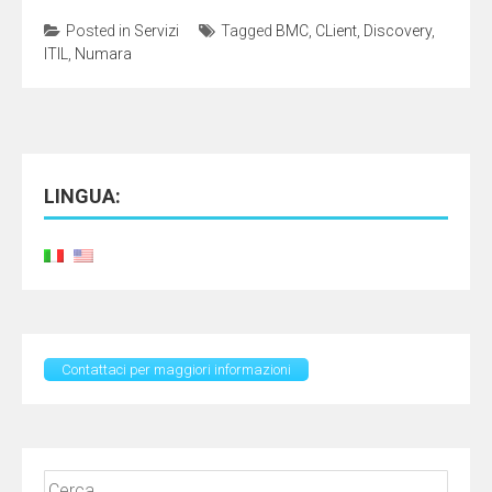
Posted in
Servizi
Tagged
BMC
,
CLient
,
Discovery
,
ITIL
,
Numara
LINGUA:
Contattaci per maggiori informazioni
Ricerca