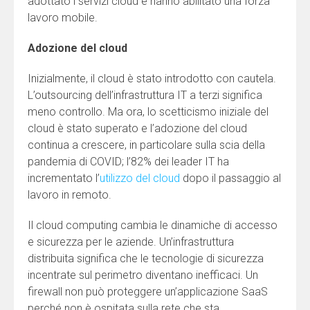
adottato i servizi cloud e hanno abilitato una forza
lavoro mobile.
Adozione del cloud
Inizialmente, il cloud è stato introdotto con cautela.
L’outsourcing dell’infrastruttura IT a terzi significa
meno controllo. Ma ora, lo scetticismo iniziale del
cloud è stato superato e l’adozione del cloud
continua a crescere, in particolare sulla scia della
pandemia di COVID; l’82% dei leader IT ha
incrementato l’
utilizzo del cloud
dopo il passaggio al
lavoro in remoto.
Il cloud computing cambia le dinamiche di accesso
e sicurezza per le aziende. Un’infrastruttura
distribuita significa che le tecnologie di sicurezza
incentrate sul perimetro diventano inefficaci. Un
firewall non può proteggere un’applicazione SaaS
perché non è ospitata sulla rete che sta