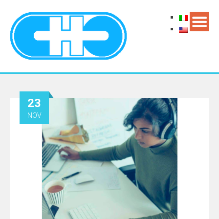
23
NOV