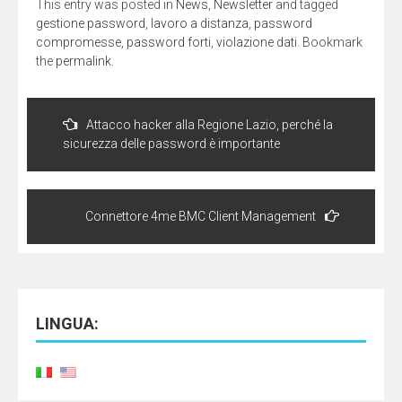
This entry was posted in
News
,
Newsletter
and tagged
in
una
gestione password
,
lavoro a distanza
,
password
nuova
finestra)
compromesse
,
password forti
,
violazione dati
. Bookmark
the
permalink
.
Navigazione
articoli
Attacco hacker alla Regione Lazio, perché la
sicurezza delle password è importante
Connettore 4me BMC Client Management
LINGUA: