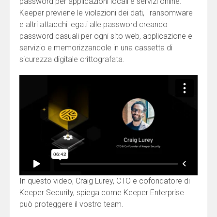
password per applicazioni locali e servizi online.
Keeper previene le violazioni dei dati, i ransomware
e altri attacchi legati alle password creando
password casuali per ogni sito web, applicazione e
servizio e memorizzandole in una cassetta di
sicurezza digitale crittografata.
In questo video, Craig Lurey, CTO e cofondatore di
Keeper Security, spiega come Keeper Enterprise
può proteggere il vostro team.