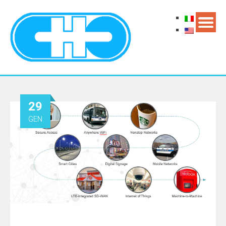
29
GEN