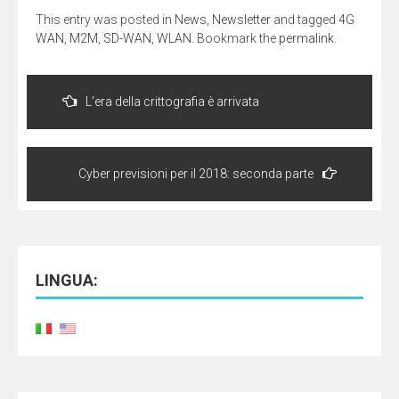
nuova
nuova
(Si
finestra)
finestra)
apre
This entry was posted in
News
,
Newsletter
and tagged
4G
in
una
WAN
,
M2M
,
SD-WAN
,
WLAN
. Bookmark the
permalink
.
nuova
finestra)
Navigazione
articoli
L’era della crittografia è arrivata
Cyber previsioni per il 2018: seconda parte
LINGUA: