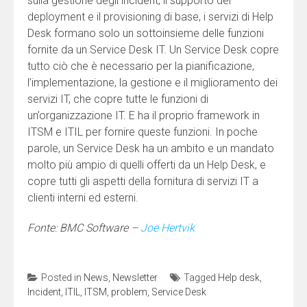
sulla gestione degli incident, il supporto del
deployment e il provisioning di base, i servizi di Help
Desk formano solo un sottoinsieme delle funzioni
fornite da un Service Desk IT. Un Service Desk copre
tutto ciò che è necessario per la pianificazione,
l’implementazione, la gestione e il miglioramento dei
servizi IT, che copre tutte le funzioni di
un’organizzazione IT. E ha il proprio framework in
ITSM e ITIL per fornire queste funzioni. In poche
parole, un Service Desk ha un ambito e un mandato
molto più ampio di quelli offerti da un Help Desk, e
copre tutti gli aspetti della fornitura di servizi IT a
clienti interni ed esterni.
Fonte: BMC Software –
Joe Hertvik
Posted in
News
,
Newsletter
Tagged
Help desk
,
Incident
,
ITIL
,
ITSM
,
problem
,
Service Desk