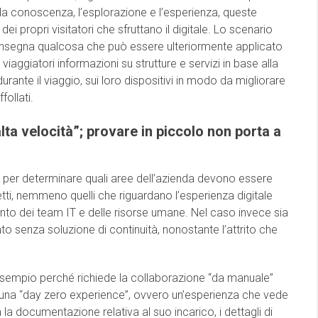
 la conoscenza, l’esplorazione e l’esperienza, queste
i propri visitatori che sfruttano il digitale. Lo scenario
insegna qualcosa che può essere ulteriormente applicato
viaggiatori informazioni su strutture e servizi in base alla
urante il viaggio, sui loro dispositivi in modo da migliorare
follati.
lta velocità”; provare in piccolo non porta a
 per determinare quali aree dell’azienda devono essere
etti, nemmeno quelli che riguardano l’esperienza digitale
ento dei team IT e delle risorse umane. Nel caso invece sia
o senza soluzione di continuità, nonostante l’attrito che
esempio perché richiede la collaborazione “da manuale”
ire una “day zero experience”, ovvero un’esperienza che vede
 la documentazione relativa al suo incarico, i dettagli di