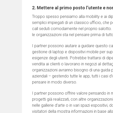
2. Mettere al primo posto l’utente e non
Troppo spesso pensiamo alla mobility e ai dip
semplici impiegati di un classico ufficio, ch
call seduti comodamente nel proprio salotto. In 
le organizzazioni sta nel pensare prima di tutto 
I partner possono aiutare a guidare questo c
gestione di laptop e dispositivi mobile per su
esigenze degli utenti. Potrebbe trattarsi di di
vendita ai clienti o lavorano in negozi al dett
organizzazioni avranno bisogno di una guida per
aziendali – gestendo tutte le app, tutti i casi d
pensare in modo diverso.
I partner possono offrire valore pensando in 
progetti già realizzati, con altre organizzazio
nelle gallerie d’arte o in vari spazi espositiv
visitatori della mostra informazioni in base all