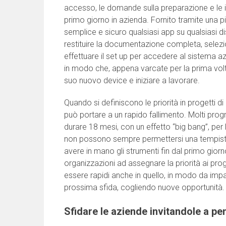
accesso, le domande sulla preparazione e le in
primo giorno in azienda. Fornito tramite una p
semplice e sicuro qualsiasi app su qualsiasi d
restituire la documentazione completa, selezion
effettuare il set up per accedere al sistema az
in modo che, appena varcate per la prima volta
suo nuovo device e iniziare a lavorare.
Quando si definiscono le priorità in progetti 
può portare a un rapido fallimento. Molti prog
durare 18 mesi, con un effetto “big bang”, pe
non possono sempre permettersi una tempistica
avere in mano gli strumenti fin dal primo gior
organizzazioni ad assegnare la priorità ai pro
essere rapidi anche in quello, in modo da imp
prossima sfida, cogliendo nuove opportunità.
Sfidare le aziende invitandole a p