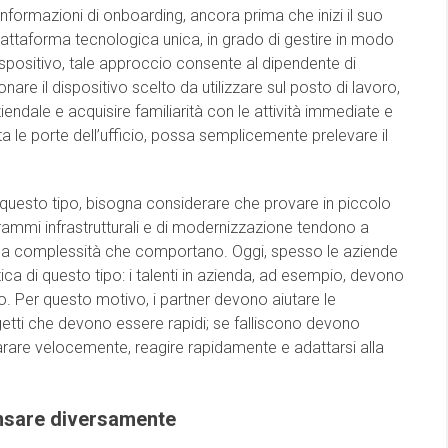
formazioni di onboarding, ancora prima che inizi il suo
iattaforma tecnologica unica, in grado di gestire in modo
ispositivo, tale approccio consente al dipendente di
are il dispositivo scelto da utilizzare sul posto di lavoro,
iendale e acquisire familiarità con le attività immediate e
 le porte dell’ufficio, possa semplicemente prelevare il
di questo tipo, bisogna considerare che provare in piccolo
rammi infrastrutturali e di modernizzazione tendono a
r la complessità che comportano. Oggi, spesso le aziende
 di questo tipo: i talenti in azienda, ad esempio, devono
no. Per questo motivo, i partner devono aiutare le
getti che devono essere rapidi; se falliscono devono
arare velocemente, reagire rapidamente e adattarsi alla
ensare diversamente