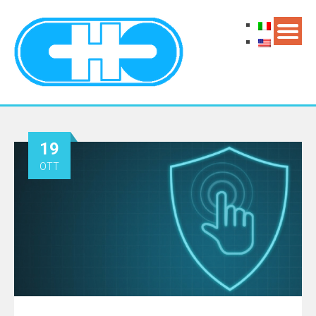
19
OTT