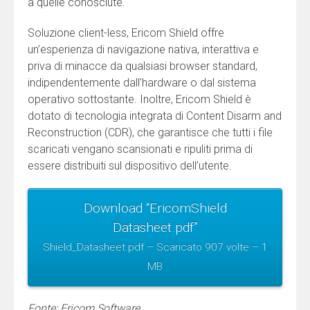
a quelle conosciute.
Soluzione client-less, Ericom Shield offre
un’esperienza di navigazione nativa, interattiva e
priva di minacce da qualsiasi browser standard,
indipendentemente dall’hardware o dal sistema
operativo sottostante. Inoltre, Ericom Shield è
dotato di tecnologia integrata di Content Disarm and
Reconstruction (CDR), che garantisce che tutti i file
scaricati vengano scansionati e ripuliti prima di
essere distribuiti sul dispositivo dell’utente.
Download “EricomShield
Datasheet.pdf”
Shield_Datasheet.pdf – Scaricato 907 volte – 1
MB
Fonte: Ericom Software