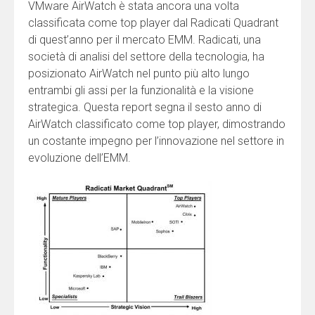
VMware AirWatch è stata ancora una volta
Telefono (richiesto)
classificata come top player dal Radicati Quadrant
di quest’anno per il mercato EMM. Radicati, una
società di analisi del settore della tecnologia, ha
posizionato AirWatch nel punto più alto lungo
Fax
entrambi gli assi per la funzionalità e la visione
strategica. Questa report segna il sesto anno di
AirWatch classificato come top player, dimostrando
un costante impegno per l’innovazione nel settore in
evoluzione dell’EMM.
Deseleziona questa casella nel caso in cui
preferisci NON ricevere messaggi inerenti a nostri
nuovi prodotti o aggiornamenti dei nostri prodotti.
Nessun altro uso verrà fatto dei tuoi dati che non
verranno resi disponibili a terze parti.