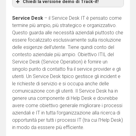
Chiedi la versione demo di Track-it!
Nome (richiesto)
Service Desk
– il Service Desk IT è pensato come
termine più ampio, più strategico e organizzativo.
Questo guarda alle necessità aziendali piuttosto che
Cognome (richiesto)
essere focalizzato esclusivamente sulla risoluzione
delle esigenze dell’utente. Tiene quindi conto del
contesto aziendale più ampio. Obiettivo ITIL del
Email (richiesto)
Service Desk (Service Operation) è fornire un
singolo punto di contatto fra il service provider e gli
utenti. Un Service Desk tipico gestisce gli incident e
Societa' (richiesto)
le richieste di servizio e si occupa anche delle
comunicazione con gli utenti. Il Service Desk ha in
genere una componente di Help Desk e dovrebbe
avere come obiettivo generale migliorare i processi
Indirizzo
aziendali e IT in tutta l’organizzazione alla ricerca di
opportunità per tutti i processi IT (tra cui l’Help Desk)
in modo da esssere più efficiente.
Citta'