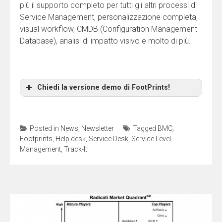
più il supporto completo per tutti gli altri processi di
Service Management, personalizzazione completa,
visual workflow, CMDB (Configuration Management
Deseleziona questa casella nel caso in cui
Database), analisi di impatto visivo e molto di più.
preferisci NON ricevere messaggi inerenti a nostri
nuovi prodotti o aggiornamenti dei nostri prodotti.
Nessun altro uso verrà fatto dei tuoi dati che non
verranno resi disponibili a terze parti.
Chiedi la versione demo di FootPrints!
Nome (richiesto)
Posted in
News
,
Newsletter
Tagged
BMC
,
Footprints
,
Help desk
,
Service Desk
,
Service Level
Cognome (richiesto)
Management
,
Track-It!
Email (richiesto)
Societa' (richiesto)