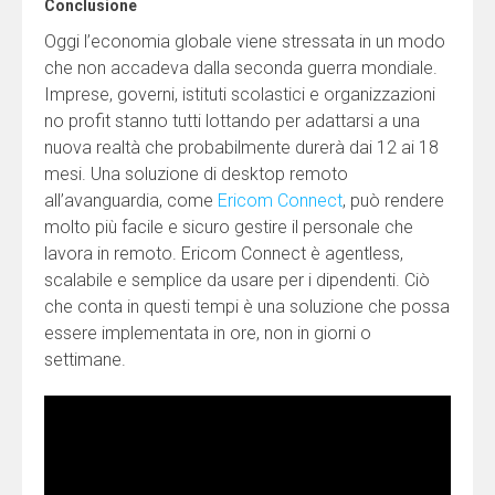
Conclusione
Oggi l’economia globale viene stressata in un modo
che non accadeva dalla seconda guerra mondiale.
Imprese, governi, istituti scolastici e organizzazioni
no profit stanno tutti lottando per adattarsi a una
nuova realtà che probabilmente durerà dai 12 ai 18
mesi. Una soluzione di desktop remoto
all’avanguardia, come
Ericom Connect
, può rendere
molto più facile e sicuro gestire il personale che
lavora in remoto. Ericom Connect è agentless,
scalabile e semplice da usare per i dipendenti. Ciò
che conta in questi tempi è una soluzione che possa
essere implementata in ore, non in giorni o
settimane.