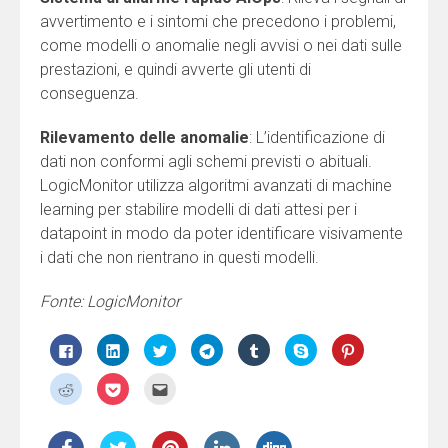
avvertimento e i sintomi che precedono i problemi,
come modelli o anomalie negli avvisi o nei dati sulle
prestazioni, e quindi avverte gli utenti di
conseguenza.
Rilevamento delle anomalie
: L’identificazione di
dati non conformi agli schemi previsti o abituali.
LogicMonitor utilizza algoritmi avanzati di machine
learning per stabilire modelli di dati attesi per i
datapoint in modo da poter identificare visivamente
i dati che non rientrano in questi modelli.
Fonte: LogicMonitor
Fai
Fai
Fai
Fai
Fai
Clicca
Fai
clic
clic
clic
clic
clic
per
clic
per
qui
qui
per
qui
condividere
qui
condividere
per
per
condividere
per
su
per
Fai
Fai
Fai
su
condividere
condividere
su
condividere
Skype
condividere
clic
clic
clic
Facebook
su
su
Telegram
su
(Si
su
qui
qui
qui
(Si
LinkedIn
Twitter
(Si
Tumblr
apre
Pinterest
per
per
per
apre
(Si
(Si
apre
(Si
in
(Si
condividere
condividere
inviare
in
apre
apre
in
apre
una
apre
su
su
l'articolo