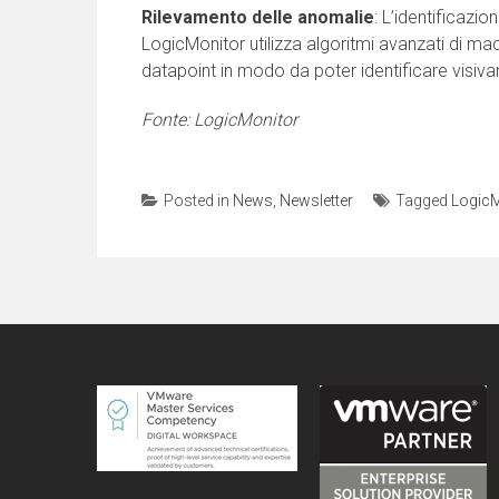
Rilevamento delle anomalie
: L’identificazio
LogicMonitor utilizza algoritmi avanzati di machi
datapoint in modo da poter identificare visivam
Fonte: LogicMonitor
Posted in
News
,
Newsletter
Tagged
LogicM