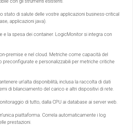
e con gli strumenti esistenti.
 lo stato di salute delle vostre applicazioni business-critical
se, applicazioni java).
rse e la spesa dei container. LogicMonitor si integra con
one on-premise e nel cloud. Metriche come capacità del
 preconfigurate e personalizzabili per metriche critiche
ntenere un’alta disponibilità, inclusa la raccolta di dati
temi di bilanciamento del carico e altri dispositivi di rete.
nitoraggio di tutto, dalla CPU ai database ai server web.
n un’unica piattaforma. Correla automaticamente i log
elle prestazioni.