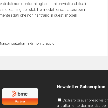
ne di dati non conformi agli schemi previsti o abituali.
ne learning per stabilire modelli di dati attesi per i
ente i dati che non rientrano in questi modelli.
onitor
,
piattaforma di monitoraggio
Newsletter Subscription
Dichiaro di aver preso vision
al trattamento dei miei dati per 