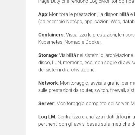
PagerDuty che rendono LogicMonitor compatibil
App
: Monitora le prestazioni, la disponibilità e
(ad esempio NetApp, applicazioni Web, databa
Containers:
Visualizza le prestazioni, le riso
Kubernetes, Nomad e Docker.
Storage
: Visibilità nei sistemi di archiviazi
disco, LUN, memoria, ecc. con soglie di avviso
dei sistemi di archiviazione
Network
: Monitoraggio, avvisi e grafici per ma
sulle prestazioni da router, switch, firewall, sis
Server
: Monitoraggio completo dei server. Mo
Log LM:
Centralizza e analizza i dati di log i
pertinenti con gli avvisi basati sulla metriche d