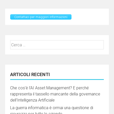
Contattaci per maggiori informazioni
Ricerca
per:
ARTICOLI RECENTI
Che cos’è l’AI Asset Management? E perché
rappresenta il tassello mancante della governance
dell’Intelligenza Artificiale
La guerra informatica è ormai una questione di
sicurezza per tutte le aziende