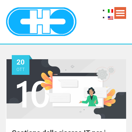
20
OTT