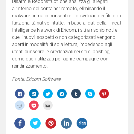
Disarm & Reconstruct, che analizza gli allegati
all’interno del container remoto, eliminando il
malware prima di consentire il download dei file con
funzionalità native intatte. In base ai dati della Threat
Intelligence Network di Ericom, i siti a rischio noti e
quelli nuovi, sospetti o non categorizzati vengono
aperti in modalità di sola lettura, impedendo agli
utenti di inserire le credenziali nei siti di phishing,
come quelli utilizzati per aprire campagne con
reindirizzamento.
Fonte: Ericom Software
Fai
Fai
Fai
Fai
Fai
Clicca
Fai
clic
clic
clic
clic
clic
per
clic
per
qui
qui
per
qui
condividere
qui
condividere
per
per
condividere
per
su
per
Fai
Fai
Fai
su
condividere
condividere
su
condividere
Skype
condividere
clic
clic
clic
Facebook
su
su
Telegram
su
(Si
su
qui
qui
qui
(Si
LinkedIn
Twitter
(Si
Tumblr
apre
Pinterest
per
per
per
apre
(Si
(Si
apre
(Si
in
(Si
condividere
condividere
inviare
in
apre
apre
in
apre
una
apre
su
su
l'articolo
una
in
in
una
in
nuova
in
Reddit
Pocket
via
nuova
una
una
nuova
una
finestra)
una
(Si
(Si
mail
finestra)
nuova
nuova
finestra)
nuova
nuova
apre
apre
ad