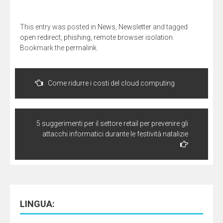
finestra)
finestra)
finestra)
finestra)
in
in
un
una
una
amico
nuova
nuova
(Si
finestra)
finestra)
apre
This entry was posted in
News
,
Newsletter
and tagged
in
una
open redirect
,
phishing
,
remote browser isolation
.
nuova
finestra)
Bookmark the
permalink
.
Navigazione
articoli
Come ridurre i costi del cloud computing
5 suggerimenti per il settore retail per prevenire gli
attacchi informatici durante le festività natalizie
LINGUA: