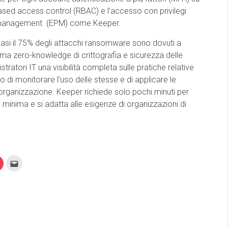
-based access control (RBAC) e l’accesso con privilegi
d management (EPM) come Keeper.
e quasi il 75% degli attacchi ransomware sono dovuti a
orma zero-knowledge di crittografia e sicurezza delle
stratori IT una visibilità completa sulle pratiche relative
 di monitorare l’uso delle stesse e di applicare le
l’organizzazione. Keeper richiede solo pochi minuti per
minima e si adatta alle esigenze di organizzazioni di
Fai
Fai
clic
clic
qui
qui
per
per
videre
condividere
inviare
su
l'articolo
Pocket
via
(Si
mail
apre
ad
in
un
una
amico