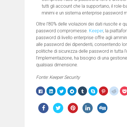
tutti gli account che la supportano, il role
minimi e un sistema enterprise passwor
Oltre l’80% delle violazioni dei dati riuscite 
password compromesse.
Keeper
, la piattaf
password di livello enterprise offre agli ammini
alle password dei dipendenti, consentendo loro
politiche di sicurezza delle password in tutta 
l’implementazione, ha bisogno di una gestione 
qualsiasi dimensione.
Fonte: Keeper Security
Fai
Fai
Fai
Fai
Fai
Clicca
Fai
Fai
clic
clic
clic
clic
clic
per
clic
clic
per
qui
qui
per
qui
condividere
qui
qui
condividere
per
per
condividere
per
su
per
per
su
condividere
condividere
su
condividere
Skype
condividere
condi
Facebook
su
su
Telegram
su
(Si
su
su
(Si
LinkedIn
Twitter
(Si
Tumblr
apre
Pinterest
Reddit
apre
(Si
(Si
apre
(Si
in
(Si
(Si
in
apre
apre
in
apre
una
apre
apre
una
in
in
una
in
nuova
in
in
nuova
una
una
nuova
una
finestra)
una
una