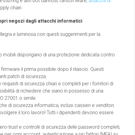
al-stuffing e altri bot dannosi, ransomware,
attacchi di
upply chain.
pri negozi dagli attacchi informatici
allegra e luminosa con questi suggerimenti per la
 app mobili dispongano di una protezione dedicata contro
firmware il prima possibile dopo il rilascio. Questi
ti patch di sicurezza.
requisiti di sicurezza chiari e completi per i fornitori di
ssibilità di richiedere che siano in possesso di una
SO 27001 o simile.
iche di sicurezza informatica, inclusi cassieri e venditori.
olgere il loro lavoro! Tutti i dipendenti devono essere
ero-trust e controlli di sicurezza delle password completi,
 per ogni account, autenticazione a più fattori (MFA) su