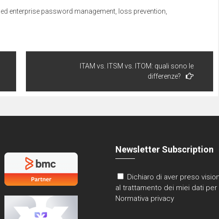
nuova
(Si
a)
finestra)
apre
ged
enterprise password management
,
loss prevention
,
in
una
nuova
finestra)
ITAM vs. ITSM vs. ITOM: quali sono le
differenze?
Newsletter Subscription
Dichiaro di aver preso vision
al trattamento dei miei dati per 
Normativa privacy