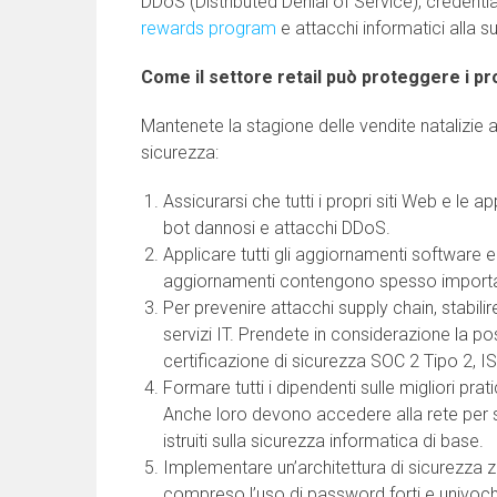
DDoS (Distributed Denial of Service), credenti
rewards program
e attacchi informatici alla s
Come il settore retail può proteggere i pro
Mantenete la stagione delle vendite natalizie 
sicurezza:
Assicurarsi che tutti i propri siti Web e le
bot dannosi e attacchi DDoS.
Applicare tutti gli aggiornamenti software e 
aggiornamenti contengono spesso importan
Per prevenire attacchi supply chain, stabilire 
servizi IT. Prendete in considerazione la po
certificazione di sicurezza SOC 2 Tipo 2, I
Formare tutti i dipendenti sulle migliori prat
Anche loro devono accedere alla rete per sv
istruiti sulla sicurezza informatica di base.
Implementare un’architettura di sicurezza z
compreso l’uso di password forti e univoche