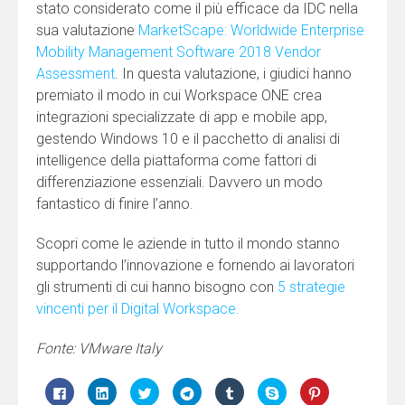
stato considerato come il più efficace da IDC nella
sua valutazione
MarketScape: Worldwide Enterprise
Mobility Management Software 2018 Vendor
Assessment
. In questa valutazione, i giudici hanno
premiato il modo in cui Workspace ONE crea
integrazioni specializzate di app e mobile app,
gestendo Windows 10 e il pacchetto di analisi di
intelligence della piattaforma come fattori di
differenziazione essenziali. Davvero un modo
fantastico di finire l’anno.
Scopri come le aziende in tutto il mondo stanno
supportando l’innovazione e fornendo ai lavoratori
gli strumenti di cui hanno bisogno con
5 strategie
vincenti per il Digital Workspace.
Fonte: VMware Italy
Fai
Fai
Fai
Fai
Fai
Clicca
Fai
clic
clic
clic
clic
clic
per
clic