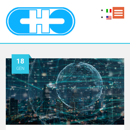
18
GEN