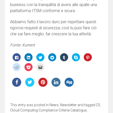
business con la tranquillità di avere alle spalle una
piattaforma ITSM conforme e sicura.
Abbiamo fatto il lavoro duro per rispettare questi
rigorosi requisiti di sicurezza, così tu puoi fare ciò
che sai fare meglio: far crescere la tua attività.
Fonte: Xurrent
Fai
Fai
Fai
Fai
Fai
Clicca
Fai
clic
clic
clic
clic
clic
per
clic
per
qui
qui
per
qui
condividere
qui
condividere
per
per
condividere
per
su
per
Fai
Fai
Fai
su
condividere
condividere
su
condividere
Skype
condividere
clic
clic
clic
Facebook
su
su
Telegram
su
(Si
su
qui
qui
qui
(Si
LinkedIn
Twitter
(Si
Tumblr
apre
Pinterest
per
per
per
apre
(Si
(Si
apre
(Si
in
(Si
condividere
condividere
inviare
in
apre
apre
in
apre
una
apre
su
su
l'articolo
una
in
in
una
in
nuova
in
Reddit
Pocket
via
nuova
una
una
nuova
una
finestra)
una
(Si
(Si
mail
finestra)
nuova
nuova
finestra)
nuova
nuova
apre
apre
ad
finestra)
finestra)
finestra)
finestra)
in
in
un
una
una
amico
nuova
nuova
(Si
finestra)
finestra)
apre
This entry was posted in
News
,
Newsletter
and tagged
C5
,
in
una
Cloud Computing Compliance Criteria Catalogue
,
nuova