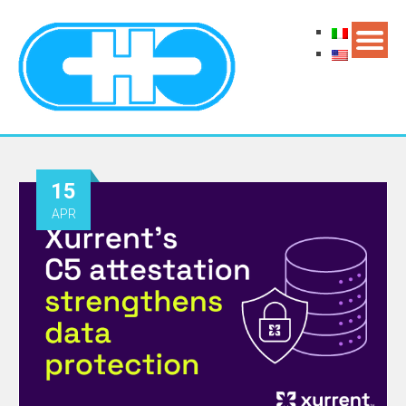
15
APR