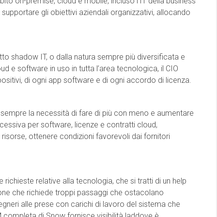
mbito on-premise, cloud e mobile, incluso l’IT della business
 supportare gli obiettivi aziendali organizzativi, allocando
to shadow IT, o dalla natura sempre più diversificata e
loud e software in uso in tutta l’area tecnologica, il CIO
spositivi, di ogni app software e di ogni accordo di licenza.
c’è sempre la necessità di fare di più con meno e aumentare
ccessiva per software, licenze e contratti cloud,
risorse, ottenere condizioni favorevoli dai fornitori
 richieste relative alla tecnologia, che si tratti di un help
one che richiede troppi passaggi che ostacolano
egneri alle prese con carichi di lavoro del sistema che
AM completa di Snow fornisce visibilità laddove è