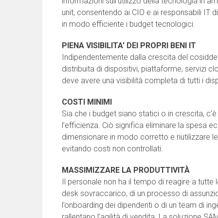
informazioni sull’utilizzo della tecnologia in a
unit, consentendo ai CIO e ai responsabili IT di
in modo efficiente i budget tecnologici.
PIENA VISIBILITA’ DEI PROPRI BENI IT
Indipendentemente dalla crescita del cosiddet
distribuita di dispositivi, piattaforme, servizi c
deve avere una visibilità completa di tutti i di
COSTI MINIMI
Sia che i budget siano statici o in crescita, 
l’efficienza. Ciò significa eliminare la spesa e
dimensionare in modo corretto e riutilizzare le 
evitando costi non controllati.
MASSIMIZZARE LA PRODUTTIVITÀ
Il personale non ha il tempo di reagire a tutte le
desk sovraccarico, di un processo di assunzi
l’onboarding dei dipendenti o di un team di ing
rallentano l’agilità di vendita. La soluzione S