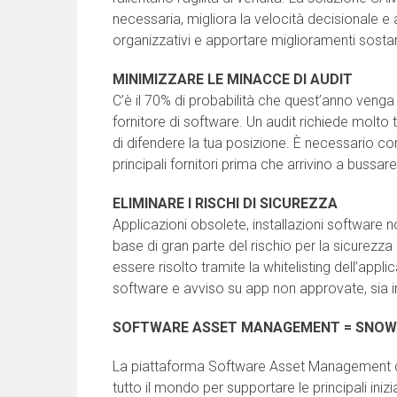
necessaria, migliora la velocità decisionale e 
organizzativi e apportare miglioramenti sostanzi
MINIMIZZARE LE MINACCE DI AUDIT
C’è il 70% di probabilità che quest’anno venga
fornitore di software. Un audit richiede molt
di difendere la tua posizione. È necessario cono
principali fornitori prima che arrivino a bussare
ELIMINARE I RISCHI DI SICUREZZA
Applicazioni obsolete, installazioni software n
base di gran parte del rischio per la sicurezz
essere risolto tramite la whitelisting dell’appl
software e avviso su app non approvate, sia in
SOFTWARE ASSET MANAGEMENT = SNOW
La piattaforma Software Asset Management di 
tutto il mondo per supportare le principali iniz