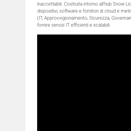
inaccettabili. Costruita intorno all’hub Snow Li
dispositivi, software e fornitori di cloud e metr
(IT, Approvvigionamento, Sicurezza, Governance
fornire servizi IT efficienti e scalabili.