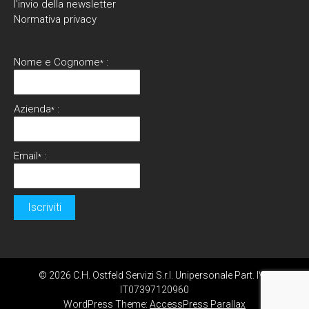
l'invio della newsletter
Normativa privacy
Nome e Cognome
:
*
Azienda
:
*
Email
:
*
© 2026 C.H. Ostfeld Servizi S.r.l. Unipersonale Part. IVA
IT07397120960
WordPress Theme:
AccessPress Parallax