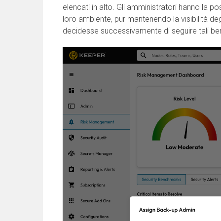
elencati in alto. Gli amministratori hanno la po
loro ambiente, pur mantenendo la visibilità deg
decidesse successivamente di seguire tali b