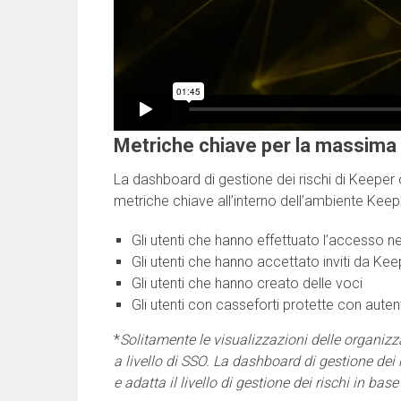
Metriche chiave per la massima v
La dashboard di gestione dei rischi di Keeper o
metriche chiave all’interno dell’ambiente Keep
Gli utenti che hanno effettuato l’accesso neg
Gli utenti che hanno accettato inviti da Kee
Gli utenti che hanno creato delle voci
Gli utenti con casseforti protette con auten
*
Solitamente le visualizzazioni delle organiz
a livello di SSO. La dashboard di gestione dei
e adatta il livello di gestione dei rischi in bas