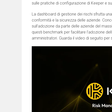
sulle pratiche di configurazione di Keeper e su
La dashboard di gestione dei rischi sfrutta una
conformità e la sicurezza delle aziende. Conce
sull’adozione da parte delle aziende del mass
questi benchmark per facilitare l’adozione dell
amministratori. Guarda il video di seguito per