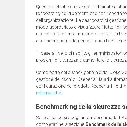
Queste metriche chiave sono abbinate a strumen
l’onboarding dei dipendenti che non rispettano 
dell’organizzazione. La dashboard di gestione d
modo appropriato e visualizzare i fattori di ri
un’azienda presenta un numero limitato di licen
aggiungere comodamente ulteriori licenze nel
In base al livello di rischio, gli amministratori
problemi di sicurezza e aumentare la sicurezza 
Come parte dello stack generale del Cloud S
gestione dei rischi di Keeper aiuta ad automati
configurazione nei prodotti Keeper al fine di mi
informatiche
.
Benchmarking della sicurezza s
Se le aziende si adeguano ai benchmark di Kee
completati nella sezione
Benchmark della s