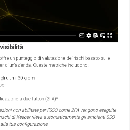
isibilità
ffre un punteggio di valutazione dei rischi basato sulle
er di un’azienda. Queste metriche includono:
li ultimi 30 giorni
per
ticazione a due fattori (2FA)*
zazioni non abilitate per l’SSO come 2FA vengono eseguite
 rischi di Keeper rileva automaticamente gli ambienti SSO
e alla tua configurazione.