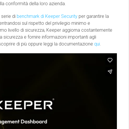
lla conformità della loro azienda.
 serie di
benchmark di Keeper Security
per garantire la
ntrandosi sul rispetto del privilegio minimo e
imo livello di sicurezza, Keeper aggiorna costantemente
a sicurezza e fornire informazioni importanti agli
 scoprire di più oppure leggi la documentazione
qui
.