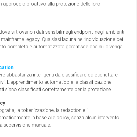
n approccio proattivo alla protezione delle loro
ve si trovano i dati sensibili negli endpoint, negli ambienti
dei mainframe legacy. Qualsiasi lacuna nell’individuazione dei
mento completa e automatizzata garantisce che nulla venga
ication
re abbastanza intelligenti da classificare ed etichettare
ativi. L’apprendimento automatico e la classificazione
ati siano classificati correttamente per la protezione.
icy
ttografia, la tokenizzazione, la redaction e il
aticamente in base alle policy, senza alcun intervento
la supervisione manuale.