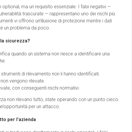
 optional, ma un requisito essenziale. I falsi negativi —
vulnerabilità trascurate — rappresentano uno dei rischi più
rumenti vi offrono un’illusione di protezione mentre i dati
 è un problema da poco.
lla sicurezza?
erifica quando un sistema non riesce a identificare una
he:
 strumenti di rilevamento non li hanno identificati.
 non vengono rilevate.
evate, con conseguenti rischi normativi.
rezza non rilevano tutto, state operando con un punto cieco.
un’opportunità per un attacco.
tto per l’azienda