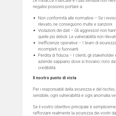
Le minacce mancate e i dati sensibili non rilevat
negativi possono portare a:
Non conformità alle normative – Se i reviso
rilevato, ne conseguono multe e sanzioni.
Violazioni dei dati – Gli aggressori non hann
quelle più deboli. Le vulnerabilità non rilevat
Inefficienze operative – I team di sicurez
incompleti o fuorvianti.
Perdita di fiducia – I clienti, gli stakehold
aziende sappiano dove si trovano i loro dati
credibilità.
Il nostro punto di vista
Per i responsabili della sicurezza e del rischio,
sensibile, ogni vulnerabilità e ogni anomalia v
Se il vostro obiettivo principale è semplicemen
rafforzare realmente la sicurezza dei vostri d