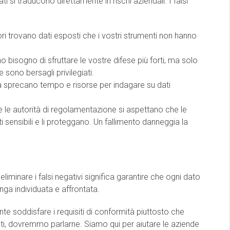
i si traducono direttamente in rischi aziendali. I falsi
ri trovano dati esposti che i vostri strumenti non hanno
o bisogno di sfruttare le vostre difese più forti, ma solo
e sono bersagli privilegiati.
za sprecano tempo e risorse per indagare su dati
er e le autorità di regolamentazione si aspettano che le
 sensibili e li proteggano. Un fallimento danneggia la
 eliminare i falsi negativi significa garantire che ogni dato
enga individuata e affrontata.
te soddisfare i requisiti di conformità piuttosto che
ati, dovremmo parlarne. Siamo qui per aiutare le aziende