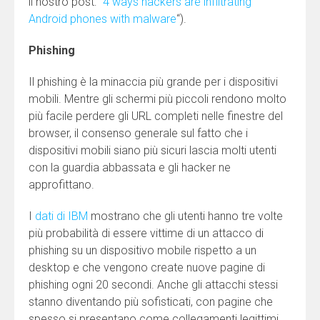
il nostro post: “
4 ways hackers are infiltrating
Android phones with malware
“).
Phishing
Il phishing è la minaccia più grande per i dispositivi
mobili. Mentre gli schermi più piccoli rendono molto
più facile perdere gli URL completi nelle finestre del
browser, il consenso generale sul fatto che i
dispositivi mobili siano più sicuri lascia molti utenti
con la guardia abbassata e gli hacker ne
approfittano.
I
dati di IBM
mostrano che gli utenti hanno tre volte
più probabilità di essere vittime di un attacco di
phishing su un dispositivo mobile rispetto a un
desktop e che vengono create nuove pagine di
phishing ogni 20 secondi. Anche gli attacchi stessi
stanno diventando più sofisticati, con pagine che
spesso si presentano come collegamenti legittimi