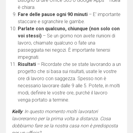
bisogno di dire Office 365 o Google Apps – l’idea
è chiara.
Fare delle pause ogni 90 minuti
– E’ importante
staccare e sgranchire le gambe.
Parlate con qualcuno, chiunque (non solo con
voi stessi)
– Se un giorno non avete riunioni di
lavoro, chiamate qualcuno o fate una
passeggiata nei negozi. È importante tenersi
impegnati.
Risultati
– Ricordate che se state lavorando a un
progetto che si basa sui risultati, usate le vostre
ore di lavoro con saggezza. Spesso non è
necessario lavorare dalle 9 alle 5. Potete, in molti
modi, definire le vostre ore, purché il lavoro
venga portato a termine.
Kelly
: In questo momento molti lavoratori
lavoreranno per la prima volta a distanza. Cosa
dobbiamo fare se la nostra casa non è predisposta
per un ufficio?