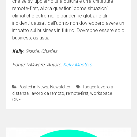
che se sviluppiamo una cultura e un’architettura
remote-first, allora questioni come situazioni
climatiche estreme, le pandemie globali e gli
incidenti causati dall’uomo non dovrebbero avere un
impatto sul business in futuro. Dovrebbe essere solo
business, as usual.
Kelly
: Grazie, Charles
Fonte: VMware. Autore:
Kelly Masters
Posted in
News
,
Newsletter
Tagged
lavoro a
distanza
,
lavoro da remoto
,
remote-first
,
workspace
ONE