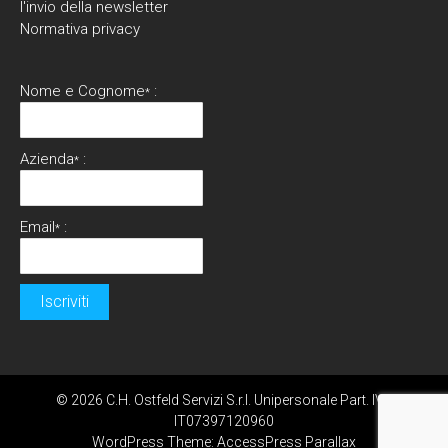
l'invio della newsletter
Normativa privacy
Nome e Cognome
:
*
Azienda
:
*
Email
:
*
© 2026 C.H. Ostfeld Servizi S.r.l. Unipersonale Part. IVA
IT07397120960
WordPress Theme:
AccessPress Parallax