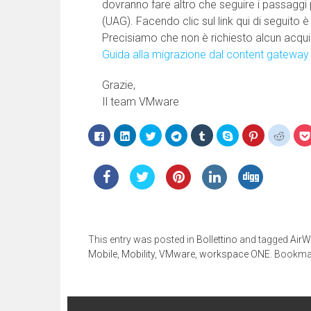
dovranno fare altro che seguire i passagg
(UAG). Facendo clic sul link qui di seguito è
Precisiamo che non è richiesto alcun acqui
Guida alla migrazione dal content gateway
Grazie,
Il team VMware
Fai
Fai
Fai
Fai
Fai
Clicca
Fai
Fai
clic
clic
clic
clic
clic
per
clic
clic
per
qui
qui
per
qui
condividere
qui
qui
condividere
per
per
condividere
per
su
per
per
su
condividere
condividere
su
condividere
Skype
condividere
condi
Facebook
su
su
Telegram
su
(Si
su
su
(Si
LinkedIn
Twitter
(Si
Tumblr
apre
Pinterest
Reddit
apre
(Si
(Si
apre
(Si
in
(Si
(Si
in
apre
apre
in
apre
una
apre
apre
una
in
in
una
in
nuova
in
in
nuova
una
una
nuova
una
finestra)
una
una
finestra)
nuova
nuova
finestra)
nuova
nuova
nuova
finestra)
finestra)
finestra)
finestra)
finestr
This entry was posted in
Bollettino
and tagged
AirW
Mobile
,
Mobility
,
VMware
,
workspace ONE
. Bookma
Navigazione