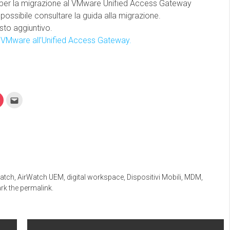
i per la migrazione al VMware Unified Access Gateway
 possibile consultare la guida alla migrazione.
sto aggiuntivo.
 VMware all’Unified Access Gateway.
Fai
Fai
clic
clic
qui
qui
per
per
videre
condividere
inviare
su
l'articolo
Pocket
via
(Si
mail
apre
ad
in
un
una
amico
nuova
(Si
a)
finestra)
apre
atch
,
AirWatch UEM
,
digital workspace
,
Dispositivi Mobili
,
MDM
,
in
una
rk the
permalink
.
nuova
finestra)