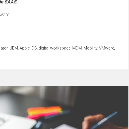
 in SAAS.
Mware
Watch UEM
,
Apple iOS
,
digital workspace
,
MDM
,
Mobility
,
VMware
,