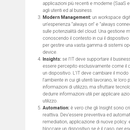
applicazioni più recenti e moderne (SaaS e
agli utenti ed al business.
Modern Management:
un workspace digit
un’esperienza “always on” e “always connect” 
sulle potenzialità del cloud. Una gestione
conoscendo il contesto in cui il dispositivo 
per gestire una vasta gamma di sistemi ope
device.
Insights:
se l’IT deve supportare il busines
essere percepito esclusivamente come il d
un dispositivo. L’IT deve cambiare il modo 
l’ambiente in cui gli utenti lavorano, le lor
informazioni di utilizzo, ma sfruttare tecnolo
dedurre informazioni utili per applicare azio
utilizzo.
Automation:
è vero che gli Insight sono cr
reattiva. Dev’essere preventiva ed automati
remediation, applicazione di nuove policy:
bloccare un dispositivo se è il caso, per e