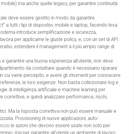
 mobile) ma anche quelle legacy, per garantire continuità
ale deve essere gestito in modo da garantire
a tutti i tipi di dispostivi, mobile e laptop, facendo leva
 moderna introduce semplificazione e sicurezza,
lavora per applicarne le giuste policy, e, con un set di API
rativi, estendere il management a il più ampio range di
s e garantire una buona esperienza all’utente, non deve
ipartimento da contattare quando è necessario riparare
in cui viene percepito, e avere gli strumenti per conoscere
o preferenze, le loro esigenze. Non basta collezionare log e
gie di intelligenza artificiale e machine learning per
ni correttive, e quindi analizzare performance, rischi,
itici. Ma la risposta correttiva non può essere manuale e
zzata. Provisioning di nuove applicazioni, auto-
 ecco le azioni che devono essere usate non solo per
sempio, ma per garantire all’utente un ambiente di lavoro