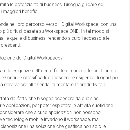
 limita le potenzialità di business. Bisogna guidare ed
 i maggiori benefici.
e nel loro percorso verso il Digital Workspace, con una
o più diffusi, basata su Workspace ONE. In tal modo si
finali e quelle di business, rendendo sicuro l’accesso alle
 crescenti.
adozione del Digital Workspace?
 le esigenze dell’utente finale e renderlo felice. Il primo
elezionarli e classificarli, conoscere le esigenze di ogni tipo
da dare valore all’azienda, aumentare la produttività e
ttata dal fatto che bisogna accedere da qualsiasi
rie applicazioni, per poter espletare le attività quotidiane.
e considerare che alcune applicazioni non possono
uove tecnologie mobile invadono il workspace, ma
 disposizione una soluzione che gestisca non solo le