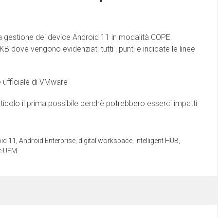
a gestione dei device Android 11 in modalità COPE.
 dove vengono evidenziati tutti i punti e indicate le linee
 ufficiale di VMware
articolo il prima possibile perchè potrebbero esserci impatti
id 11
,
Android Enterprise
,
digital workspace
,
Intelligent HUB
,
e UEM