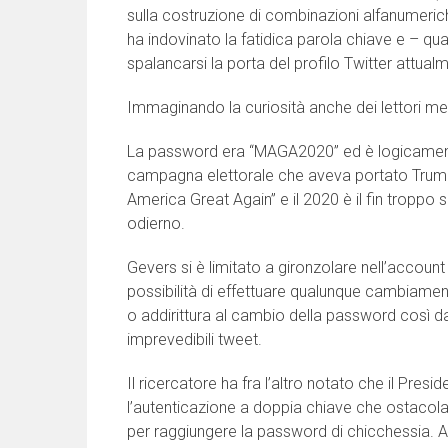
sulla costruzione di combinazioni alfanumerich
ha indovinato la fatidica parola chiave e – qua
spalancarsi la porta del profilo Twitter attua
Immaginando la curiosità anche dei lettori me
La password era “MAGA2020” ed è logicamente 
campagna elettorale che aveva portato Trump 
America Great Again” e il 2020 è il fin trop
odierno.
Gevers si è limitato a gironzolare nell’accoun
possibilità di effettuare qualunque cambiamento
o addirittura al cambio della password così da la
imprevedibili tweet.
Il ricercatore ha fra l’altro notato che il Presi
l’autenticazione a doppia chiave che ostacola i
per raggiungere la password di chicchessia. A