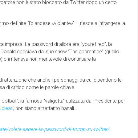
cercatore non è stato bloccato da Twitter dopo un certo
o definire “l’olandese «violante»” – riesce a infrangere la
.
a impresa. La password di allora era “yourefired”, la
o Donald cacciava dal suo show “The apprentice” (quello
s) chi riteneva non meritevole di continuare la
o di attenzione che anche i personaggi da cui dipendono le
osa di critico come le parole chiave.
otball”, la famosa “valigetta” utilizzata dal Presidente per
ucleari
, non siano altrettanto banali…
le/volete-sapere-la-password-di-trump-su-twitter/