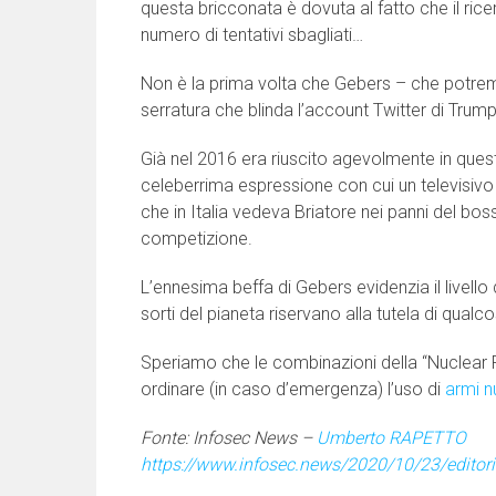
questa bricconata è dovuta al fatto che il ri
numero di tentativi sbagliati…
Non è la prima volta che Gebers – che potremm
serratura che blinda l’account Twitter di Trump
Già nel 2016 era riuscito agevolmente in quest
celeberrima espressione con cui un televisiv
che in Italia vedeva Briatore nei panni del bos
competizione.
L’ennesima beffa di Gebers evidenzia il livell
sorti del pianeta riservano alla tutela di qualc
Speriamo che le combinazioni della “Nuclear Fo
ordinare (in caso d’emergenza) l’uso di
armi n
Fonte: Infosec News –
Umberto RAPETTO
https://www.infosec.news/2020/10/23/editoria