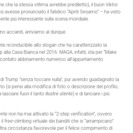
e che la stessa vittima avrebbe prediletto), il buon Viktor
si avesse pronunciato il fatidico “Apriti Sesamo” – ha visto
lmente più interessante sulla scena mondiale.
no accaniti, arriviamo al dunque.
riconducibile allo slogan che ha caratterizzato la
alla Casa Bianca nel 2016. MAGA, infatti, sta per “Make
po scontato abbinamento numerico all’appuntamento
t di Trump “senza toccare nulla”, pur avendo guadagnato la
 (si pensi alla modifica di foto o descrizione del profilo,
sciare fuori il tanto illustre utente) e di lanciare i più
dente non ha mai attivato la “2-step verification”, ovvero
l free-climbing virtuale dei banditi che si “arrampicano”
ltra circostanza favorevole per il felice compimento di