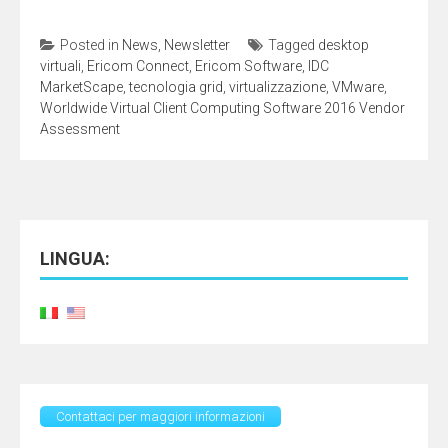
Posted in
News
,
Newsletter
Tagged
desktop
virtuali
,
Ericom Connect
,
Ericom Software
,
IDC
MarketScape
,
tecnologia grid
,
virtualizzazione
,
VMware
,
Worldwide Virtual Client Computing Software 2016 Vendor
Assessment
LINGUA:
Contattaci per maggiori informazioni