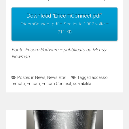
Download “EricomConnect.pdf”
EricomConnect.pdf – Scaricato 1007 volte –
711 KB
Fonte: Ericom Software – pubblicato da Mendy
Newman
Posted in
News
,
Newsletter
Tagged
accesso
remoto
,
Ericom
,
Ericom Connect
,
scalabilità